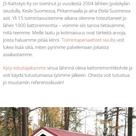
JS-Kattotyö Ky on toiminut jo vuodesta 2004 lähtien Jyväskylän
seudulla, Keski-Suomessa, Pirkanmaalla ja aina Etelä-Suomessa
asti. Yli 15 toimintavuotemme aikana olemme toteuttaneet jo
lähes 1000 kattoremonttia – voimme siis sanoa tietävämme,
mitä teemme. Meille laatu ja kotimaisuus ovat tärkeitä arvoja,
joista haluamme pitää kiinni.
Toimintaperiaatteet-sivulta
voit
lukea lisää siitä, miten pyrimme palvelemaan jokaista
asiakastamme.
Kysy edustajaltamme
sinua lähinnä oleva kattoremonttikohde ja
voit käydä tutustumassa työmme jälkeen. Ohesta voit tutustua
jo muutamiin referenssikuviin!