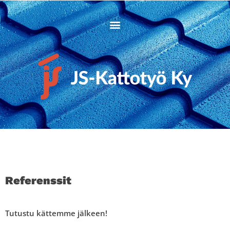
JS-Kattotyö Ky
Referenssit
Tutustu kättemme jälkeen!