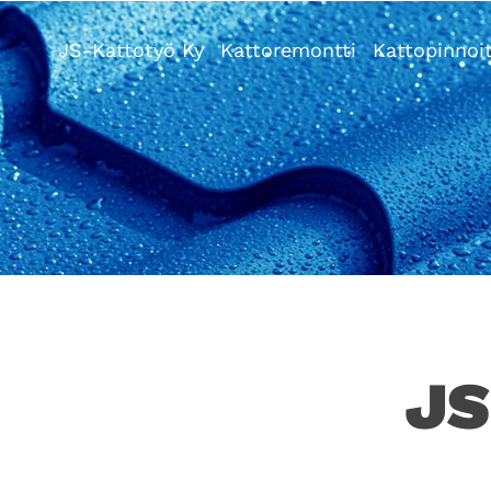
JS-Kattotyö Ky
Kattoremontti
Kattopinnoi
JS-Kattotyö Ky
JS