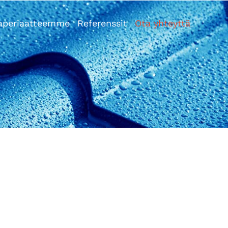
aperiaatteemme
Referenssit
Ota yhteyttä