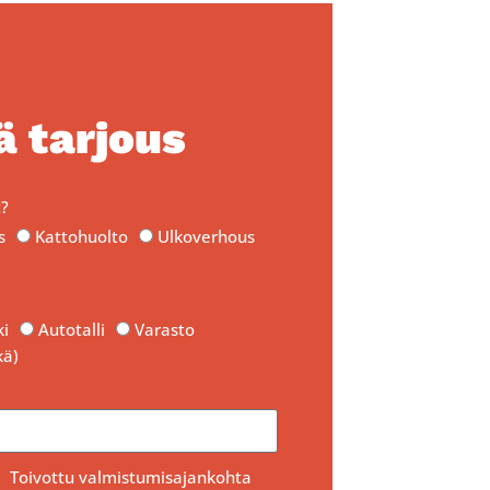
ä tarjous
t?
s
Kattohuolto
Ulkoverhous
i
Autotalli
Varasto
kä)
Toivottu valmistumisajankohta