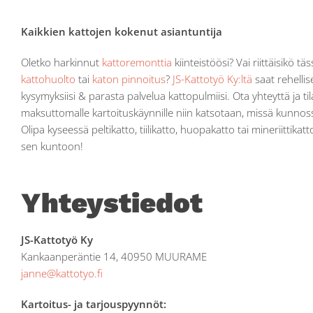
Kaikkien kattojen kokenut asiantuntija
Oletko harkinnut
kattoremonttia
kiinteistöösi? Vai riittäisikö tä
kattohuolto
tai
katon pinnoitus
?
JS-Kattotyö Ky:ltä
saat rehelli
kysymyksiisi & parasta palvelua kattopulmiisi. Ota yhteyttä ja ti
maksuttomalle kartoituskäynnille niin katsotaan, missä kunnoss
Olipa kyseessä peltikatto, tiilikatto, huopakatto tai mineriittik
sen kuntoon!
Mistä 
Mistä 
kiinn
kiinn
*
*
Yhteystiedot
Ka
Ka
Ka
Ka
Ka
Ka
JS-Kattotyö Ky
Ul
Ul
Kankaanperäntie 14, 40950 MUURAME
janne@kattotyo.fi
Ta
Ta
Kartoitus- ja tarjouspyynnöt: