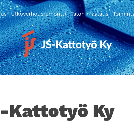
tus
Ulkoverhousremontti
Talon maalaus
Toimint
-Kattotyö Ky